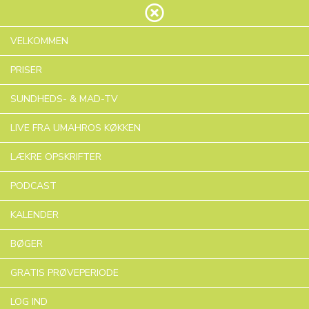
VELKOMMEN
PRISER
VELKOMMEN TIL
SUNDHEDS- & MAD-TV
UMAHRO
LIVE FRA UMAHROS KØKKEN
UNIVERSE
LÆKRE OPSKRIFTER
FÅ ON DEMAND ADGANG TIL SUNDHEDS- &
PODCAST
MADLAVNINGS-TV, LÆKRE OPSKRIFTER,
MÅNEDLIGE WEBINARER OG POPULÆRE
KALENDER
BØGER!
BØGER
UDFORSK OG PRØV GRATIS I 7 DAGE
GRATIS PRØVEPERIODE
LOG IND
UDFORSK EN SUNDERE LIVSTIL