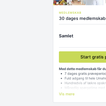
MEDLEMSKAB
30 dages medlemskab 
Samlet
Start gratis
Med dette medlemskab får du
7 dages gratis prøveperio
Fuld adgang til hele Umah
Hundredvis af lækre opskri
Månedlig spørgetime me
Adgang til replay af alle o
iOS app eller browser-vers