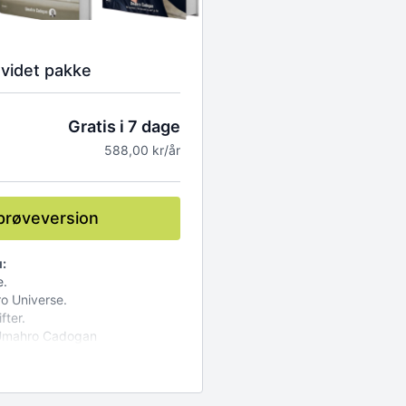
dvidet pakke
Gratis i 7 dage
588,00 kr/år
 prøveversion
:
e.
o Universe.
fter.
 Umahro Cadogan
ed Umahro Cadogan
nline foredrag