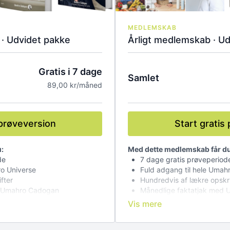
MEDLEMSKAB
· Udvidet pakke
Årligt medlemskab · U
Gratis i 7 dage
Samlet
89,00 kr/måned
 prøveversion
Start gratis
:
Med dette medlemskab får du
de
7 dage gratis prøveperiod
ro Universe
Fuld adgang til hele Umahr
fter
Hundredvis af lækre opskri
d Umahro Cadogan
Månedlige faktatjak med
nline foredrag
Månedlige spørgetimer m
ion
Adgang til replay af alle o
Adgang fra alle enheder.