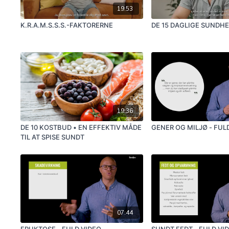
19:53
K.R.A.M.S.S.S.-FAKTORERNE
DE 15 DAGLIGE SUNDH
19:36
DE 10 KOSTBUD • EN EFFEKTIV MÅDE
GENER OG MILJØ - FUL
TIL AT SPISE SUNDT
07:44
FRUKTOSE - FULD VIDEO
SUNDT FEDT - FULD VI