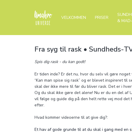
SUNDH
VELKOMMEN
PRISER
& MAD
Fra syg til rask • Sundheds-T
Spis dig rask - du kan godt!
Er tiden inde? Er det nu, hvor du selv vil gøre nog
“Kan man spise sig rask” og er blevet inspireret ti
skal der ikke mere til før du bliver rask. Det er i h
Og du skal ikke gøre det alene! Nu er du en del af
vil følge og guide dig på den helt rette vej mod det 
efter.
Hvad kommer videoerne til at give dig?:
Et hav af gode grunde til at du skal i gang med en s