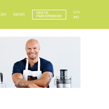
LOG
GRATIS
DER
BØGER
PRØVEPERIODE
IND