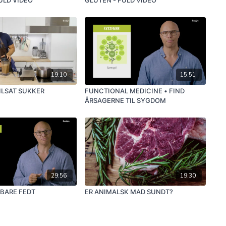
19:10
15:51
ILSAT SUKKER
FUNCTIONAL MEDICINE • FIND
ÅRSAGERNE TIL SYGDOM
29:56
19:30
 BARE FEDT
ER ANIMALSK MAD SUNDT?