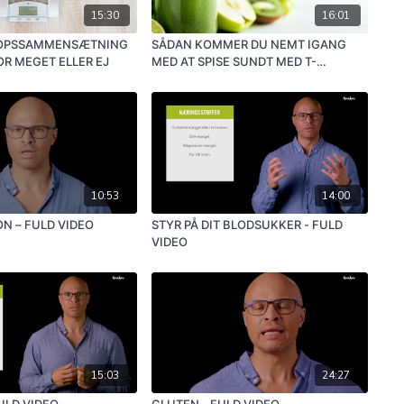
15:30
16:01
ROPSSAMMENSÆTNING
SÅDAN KOMMER DU NEMT IGANG
OR MEGET ELLER EJ
MED AT SPISE SUNDT MED T-
TALLERKENMODELLEN
10:53
14:00
N – FULD VIDEO
STYR PÅ DIT BLODSUKKER - FULD
VIDEO
15:03
24:27
ULD VIDEO
GLUTEN - FULD VIDEO