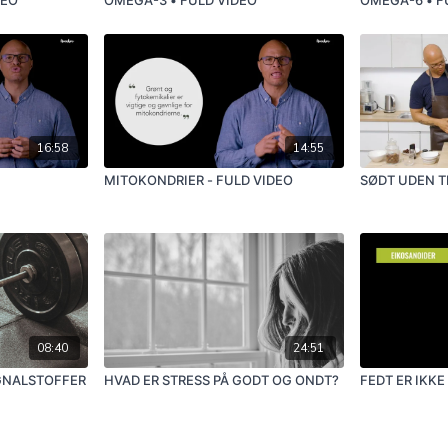
16:58
14:55
MITOKONDRIER - FULD VIDEO
SØDT UDEN T
08:40
24:51
GNALSTOFFER
HVAD ER STRESS PÅ GODT OG ONDT?
FEDT ER IKKE