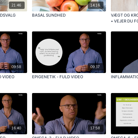
21:46
14:16
EDSVALG
BASAL SUNDHED
VÆGT OG K
• VEJER DU F
09:58
09:37
D VIDEO
EPIGENETIK - FULD VIDEO
INFLAMMATIO
16:40
17:58
DEO
OMEGA-3 • FULD VIDEO
OMEGA-6 • F