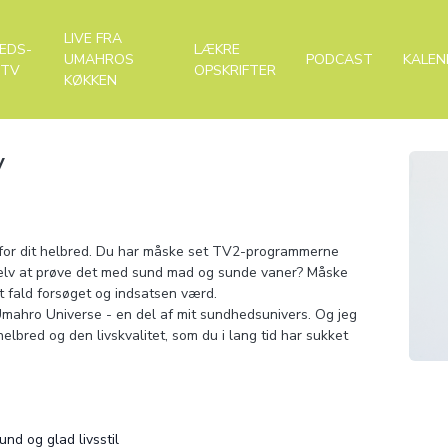
LIVE FRA
EDS-
LÆKRE
UMAHROS
PODCAST
KALEN
-TV
OPSKRIFTER
KØKKEN
V
et for dit helbred. Du har måske set TV2-programmerne
l selv at prøve det med sund mad og sunde vaner? Måske
vert fald forsøget og indsatsen værd.
 Umahro Universe - en del af mit sundhedsunivers. Og jeg
helbred og den livskvalitet, som du i lang tid har sukket
und og glad livsstil