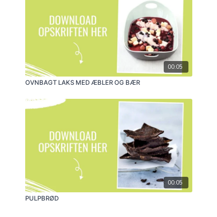
groft sagt er med til at holde kalken inde i knoglerne
frem for at lade den indgå i åreforkalkning. Og så er
der godt med magnesium og kalium, der begge er
med til at holde blodtrykket lavere og give lidt mere
ro i sindet. Sidst, men ikke mindst er der
isothiocyanaterne fra broccolien, som har en gavnlig
effekt på hormonbalancen.
00:05
OVNBAGT LAKS MED ÆBLER OG BÆR
00:05
PULPBRØD