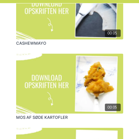
SÅDAN GØR DU
Kør alle ingredienserne på din juicer, og voila!
SÅDAN BRUGER DU RETTEN:
Som en genial start på dagen eller som en opkvikker
00:05
senere.
CASHEWMAYO
Mængde:
2 store glas.
Tilberedningstid:
10
minutter.
Holdbarhed:
Allerbedst friskpresset, men
kan gemmes 1 døgn på køl.
Køkkengrej:
Din juicer.
KØKKENTIP
Broccolien kan erstattes med spidskål, hvidkål,
grønkål, palmekål eller rosenkål.
SUNDHEDSTIP
00:05
Hvor skal vi starte med alt det grønne? Juicen er fyldt
med naturlig folsyre, der både gavner hjernen,
MOS AF SØDE KARTOFLER
kredsløbet og hormonbalancen. Så er der masser af
K-vitamin, som ud over at være nødvendigt for
blodstørkning også er vigtigt for dine knogler, da det