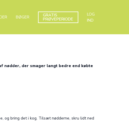
LOG
GRATIS
DER
BØGER
PRØVEPERIODE
IND
 af nødder, der smager langt bedre end købte
e, og bring det i kog. Tilsæt nødderne, skru lidt ned
 simre, indtil vandet er helt fordampet, og