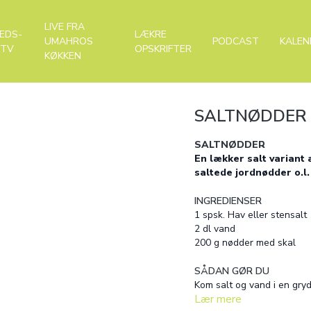
LIVE FRA
EDS-
LÆKRE
UMAHROS
PODCAST
KALEN
-TV
OPSKRIFTER
KØKKEN
SALTNØDDER
SALTNØDDER
En lækker salt variant
saltede jordnødder o.l.
INGREDIENSER
1 spsk. Hav eller stensalt
2 dl vand
200 g nødder med skal
SÅDAN GØR DU
Kom salt og vand i en gryd
Lær mere
for varmen, og lad det hele