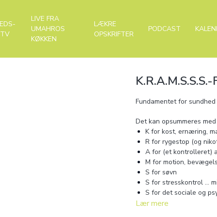
LIVE FRA
EDS-
LÆKRE
UMAHROS
PODCAST
KALEN
-TV
OPSKRIFTER
KØKKEN
K.R.A.M.S.S.S
Fundamentet for sundhed e
Det kan opsummeres med f
K for kost, ernæring, m
R for rygestop (og nikot
A for (et kontrolleret)
M for motion, bevægelse
S for søvn
S for stresskontrol … 
S for det sociale og ps
Lær mere