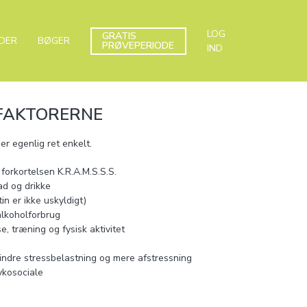
LOG
GRATIS
DER
BØGER
PRØVEPERIODE
IND
.-FAKTORERNE
r egenlig ret enkelt.
orkortelsen K.R.A.M.S.S.S.
ad og drikke
in er ikke uskyldigt)
 alkoholforbrug
, træning og fysisk aktivitet
mindre stressbelastning og mere afstressning
ykosociale