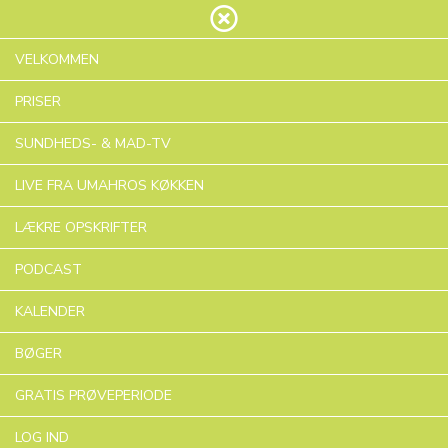
VELKOMMEN
PRISER
FASTE - TRAILER
SUNDHEDS- & MAD-TV
LIVE FRA UMAHROS KØKKEN
Lær mere
LÆKRE OPSKRIFTER
Abonner for at se
PODCAST
KALENDER
BØGER
GRATIS PRØVEPERIODE
LOG IND