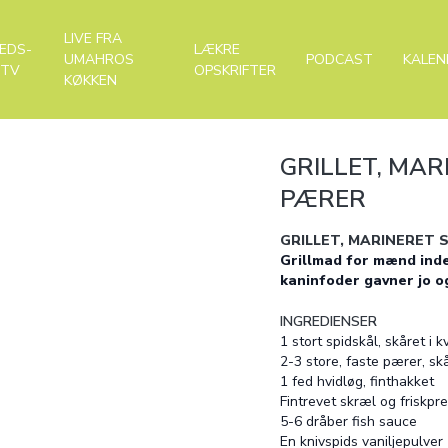
LIVE FRA
EDS-
LÆKRE
UMAHROS
PODCAST
KALEN
-TV
OPSKRIFTER
KØKKEN
GRILLET, MAR
PÆRER
GRILLET, MARINERET 
Grillmad for mænd inde
kaninfoder gavner jo o
INGREDIENSER
1 stort spidskål, skåret i 
2-3 store, faste pærer, skå
1 fed hvidløg, finthakket
Fintrevet skræl og friskpre
5-6 dråber fish sauce
En knivspids vaniljepulver 