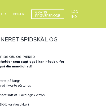
LOG
GRATIS
DER
BØGER
PRØVEPERIODE
IND
INERET SPIDSKÅL OG
SPIDSKÅL OG PÆRER
holder som sagt også kaninfoder, for
gså din mandighed!
kvarte på langs
ret i kvarte på langs
sset saft af 1 økologisk citron
(IKKE vaniljesukker)