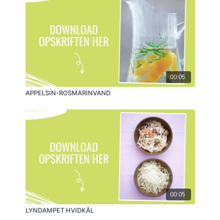
stedet. Du får altså ekstra næring og en fødevare,
der er meget nemmere at fordøje. Nogle personer
med mælkeoverfølsomhed eller -intolerance kan godt
klare mindre mængder af sådan en hjemmelavet
yoghurt.
00:05
APPELSIN-ROSMARINVAND
00:05
LYNDAMPET HVIDKÅL