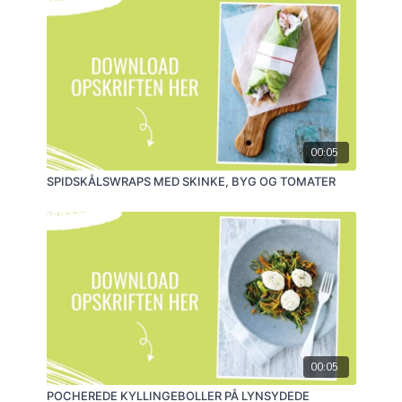
tynde stængler på langs, tomatskiver (men tomaten
skal være fast) og tynde skiver af kogt hønse- eller
kyllingebryst.
SUNDHEDSTIP
Det eneste sundhedsminus her er brankestofferne fra
grilningen. Så er det jo fantastisk, at både radiser og
asparges indeholder stoffer, der modvirker
skadevirkninger af brankestofferne. Faktisk bør du
00:05
spise grøntsager af korsblomstfamilien, hver gang du
spiser noget grillet.
SPIDSKÅLSWRAPS MED SKINKE, BYG OG TOMATER
00:05
POCHEREDE KYLLINGEBOLLER PÅ LYNSYDEDE