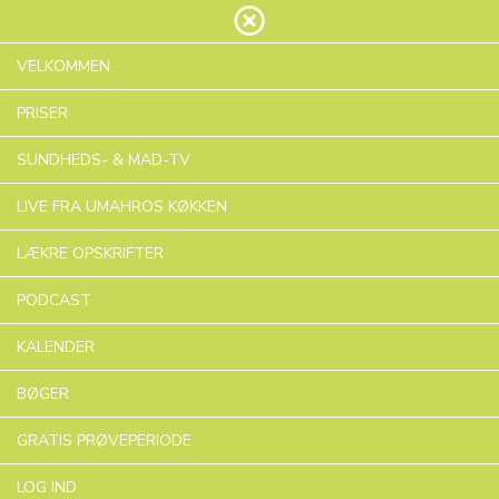
VELKOMMEN
PRISER
De11kostbudog5livsstilsbudanno2
SUNDHEDS- & MAD-TV
Lær mere
LIVE FRA UMAHROS KØKKEN
LÆKRE OPSKRIFTER
Der er ingen tilgængelige købsmuligheder i
øjeblikket. Kom snart tilbage!
PODCAST
KALENDER
BØGER
GRATIS PRØVEPERIODE
LOG IND