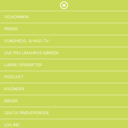
VELKOMMEN
PRISER
SUNDHEDS- & MAD-TV
LIVE FRA UMAHROS KØKKEN
LÆKRE OPSKRIFTER
PODCAST
KALENDER
KOLLEKTION
Inflammation og
BØGER
inflammatoriske sygdomme
GRATIS PRØVEPERIODE
Inflammation er kroppens måde, hvorpå at beskytte
LOG IND