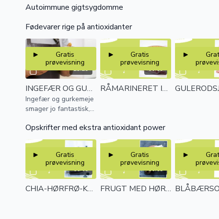
Autoimmune gigtsygdomme
sted og hvorvidt der er
kontrol med
Fødevarer rige på antioxidanter
inflammationen eller
ej.
Gratis
Gratis
Grat
prøvevisning
prøvevisning
prøvevi
23:25
00:05
INGEFÆR OG GURKEMEJE
RÅMARINERET INGEFÆR
Ingefær og gurkemeje
smager jo fantastisk,
og har samtidig nogle
Opskrifter med ekstra antioxidant power
sundhedsmæssige
fordele.
Gratis
Gratis
Grat
prøvevisning
prøvevisning
prøvevi
00:05
00:05
CHIA-HØRFRØ-KOKOS-"GRØD"
FRUGT MED HØRFRØ-KANEL-LAKRIDS-ROSEN-DRYS