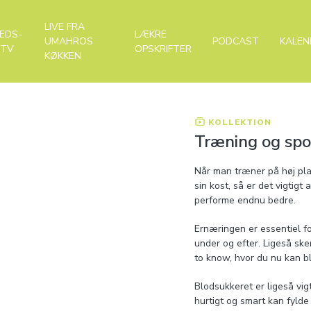
LIVE FRA
EDS-
LÆKRE
UMAHROS
PODCAST
KALEN
-TV
OPSKRIFTER
KØKKEN
KOLLEKTION
Træning og spo
Når man træner på høj plan
sin kost, så er det vigtigt
performe endnu bedre.
Ernæringen er essentiel fo
under og efter. Ligeså ske
to know, hvor du nu kan b
Blodsukkeret er ligeså vi
hurtigt og smart kan fylde