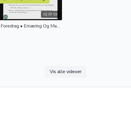
02:07:03
Online Foredrag • Ernæring Og Mad Til Muskelvækst Og Styrketræning
Vis alle videoer
Gratis prøvevisning
Gratis prøvevisning
00:05
AGTE SØDE KARTOFLER
PIZZA PÅ KÆMPEDURUM