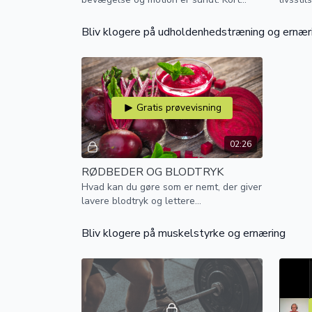
sagt har vi fundet ungdommens kilde.
for.
Bliv klogere på udholdenhedstræning og ernær
Gratis prøvevisning
02:26
RØDBEDER OG BLODTRYK
Hvad kan du gøre som er nemt, der giver
lavere blodtryk og lettere
blodgennemstrømning generelt? Spis
rødbeder!
Bliv klogere på muskelstyrke og ernæring