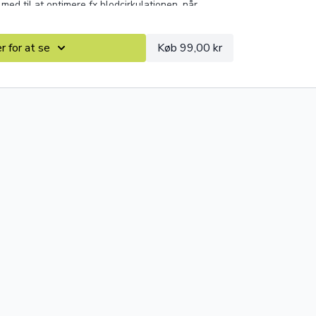
ed til at optimere fx blodcirkulationen, når
 for at se
Køb 99,00 kr