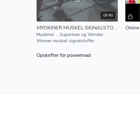
08:40
MYOKINER MUSKEL-SIGNALSTOFFER
Myokiner … Superman og Wonder
Woman muskel-signalstoffer.
Opskrifter for powermad
Gratis prøvevisning
00:05
POWERGRØD
OVNB