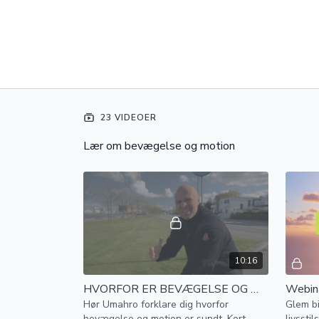
23 VIDEOER
Lær om bevægelse og motion
10:16
HVORFOR ER BEVÆGELSE OG MOTION SUNDT?
Webin
Hør Umahro forklare dig hvorfor
Glem bi
bevægelse og motion er sundt. Kort
livssti