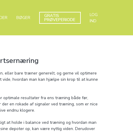
LOG
GRATIS
DER
BØGER
PRØVEPERIODE
IND
rtsernæring
, eller bare træner generelt, og gerne vil optimere
 at vide, hvordan man kan hjælpe sin krop til at kunne
r optimale resultater fra ens træning både før,
r der en rokade af signaler ved træning, som er nice
live endnu klogere.
gtigt at holde i balance ved træning og hvordan man
 sine depoter op, kan være nyttig viden. Derudover