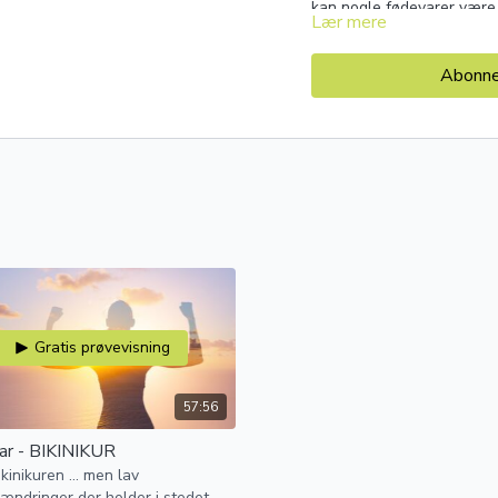
kan nogle fødevarer være m
Lær mere
intensiteten skrues op.
Abonner
Gratis prøvevisning
57:56
ar - BIKINIKUR
kinikuren ... men lav
lsændringer der holder i stedet