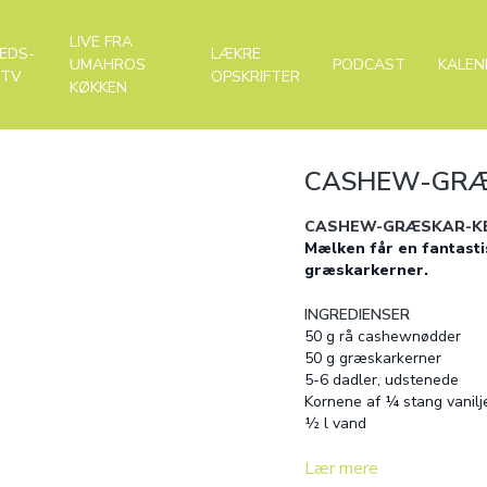
LIVE FRA
EDS-
LÆKRE
UMAHROS
PODCAST
KALEN
-TV
OPSKRIFTER
KØKKEN
CASHEW-GRÆ
CASHEW-GRÆSKAR-K
Mælken får en fantasti
græskarkerner.
INGREDIENSER
50 g rå cashewnødder
50 g græskarkerner
5-6 dadler, udstenede
Kornene af ¼ stang vanilje 
½ l vand
Lær mere
SÅDAN GØR DU