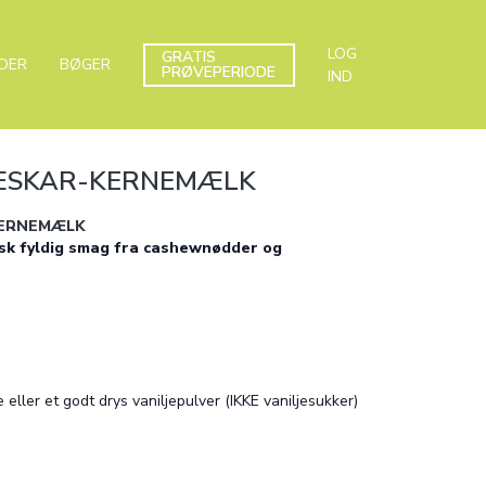
LOG
GRATIS
DER
BØGER
PRØVEPERIODE
IND
SKAR-KERNEMÆLK
ERNEMÆLK
sk fyldig smag fra cashewnødder og
eller et godt drys vaniljepulver (IKKE vaniljesukker)