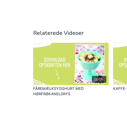
Relaterede Videoer
00:05
FÅREMÆLKSYOGHURT MED
KAFFE-
HØRFRØKANELDRYS