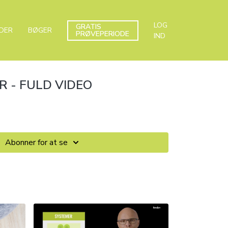
LOG
GRATIS
DER
BØGER
PRØVEPERIODE
IND
 - FULD VIDEO
Abonner for at se