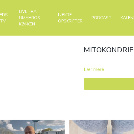
LIVE FRA
EDS-
LÆKRE
UMAHROS
PODCAST
KALEN
-TV
OPSKRIFTER
KØKKEN
MITOKONDRIER
Lær mere