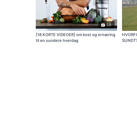
18
[18 KORTE VIDEOER] om kost og ernæring
HVORFO
til en sundere hverdag
SUNDT